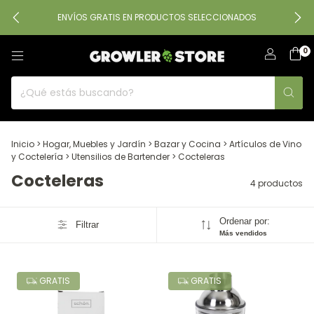
ENVÍOS GRATIS EN PRODUCTOS SELECCIONADOS
0
Inicio
>
Hogar, Muebles y Jardín
>
Bazar y Cocina
>
Artículos de Vino
y Coctelería
>
Utensilios de Bartender
>
Cocteleras
Cocteleras
4 productos
Ordenar por:
Filtrar
Más vendidos
GRATIS
GRATIS