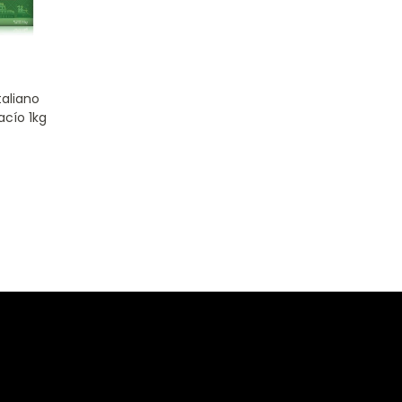
taliano
acío 1kg