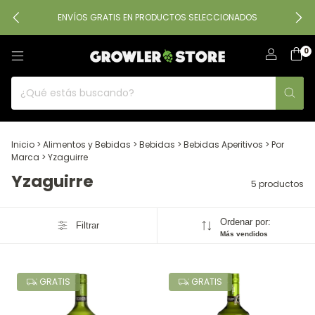
ENVÍOS GRATIS EN PRODUCTOS SELECCIONADOS
0
Inicio
>
Alimentos y Bebidas
>
Bebidas
>
Bebidas Aperitivos
>
Por
Marca
>
Yzaguirre
Yzaguirre
5 productos
Ordenar por:
Filtrar
Más vendidos
GRATIS
GRATIS