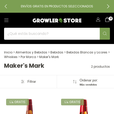
ENVÍOS GRATIS EN PRODUCTOS SELECCIONADOS
0
Inicio
>
Alimentos y Bebidas
>
Bebidas
>
Bebidas Blancas y Licores
>
Whiskies
>
Por Marca
>
Maker's Mark
Maker's Mark
2 productos
Ordenar por:
Filtrar
Más vendidos
GRATIS
GRATIS