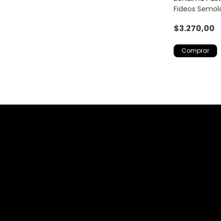
Fideos Semol
500g
$3.270,00