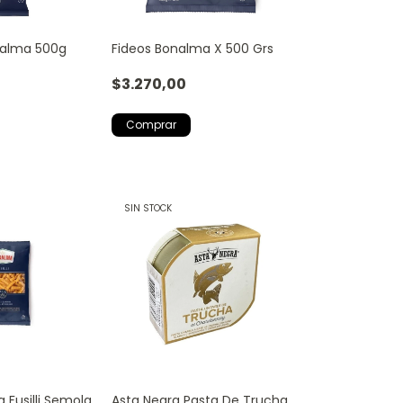
nalma 500g
Fideos Bonalma X 500 Grs
$3.270,00
SIN STOCK
 Fusilli Semola
Asta Negra Pasta De Trucha