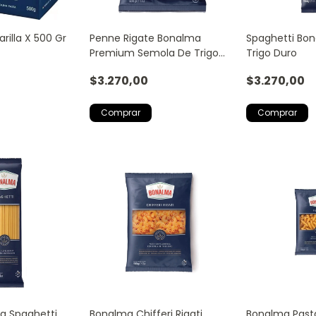
Barilla X 500 Gr
Penne Rigate Bonalma
Spaghetti Bo
Premium Semola De Trigo
Trigo Duro
Duro X500gr
$3.270,00
$3.270,00
a Spaghetti
Bonalma Chifferi Rigati
Bonalma Pasta