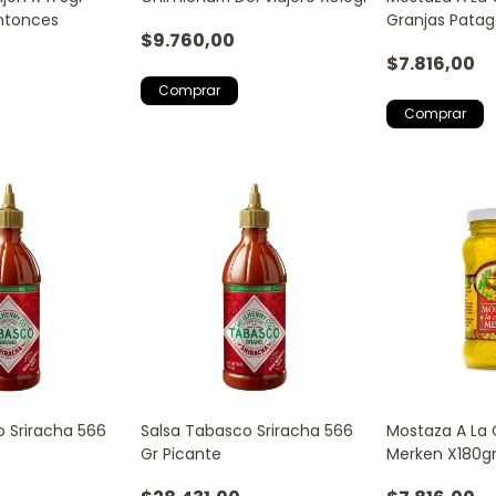
ntonces
Granjas Patag
$9.760,00
$7.816,00
o Sriracha 566
Salsa Tabasco Sriracha 566
Mostaza A La
Gr Picante
Merken X180gr
Patagónicas