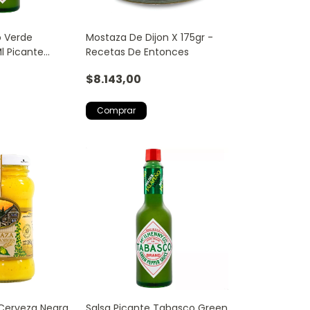
o Verde
Mostaza De Dijon X 175gr -
l Picante
Recetas De Entonces
$8.143,00
 Cerveza Negra
Salsa Picante Tabasco Green