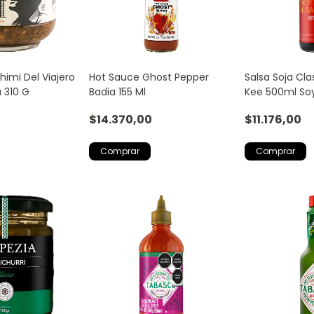
himi Del Viajero
Hot Sauce Ghost Pepper
Salsa Soja Cl
a 310 G
Badia 155 Ml
Kee 500ml Soy
$14.370,00
$11.176,00