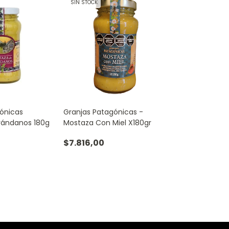
SIN STOCK
ónicas
Granjas Patagónicas -
rándanos 180g
Mostaza Con Miel X180gr
$7.816,00