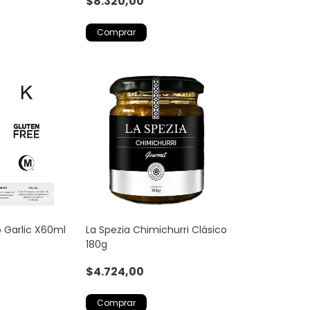
$8.320,00
 Garlic X60ml
La Spezia Chimichurri Clásico
180g
$4.724,00