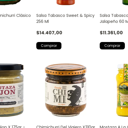
michurri Clásico
Salsa Tabasco Sweet & Spicy
Salsa Tabasc
256 Ml
Jalapeño 60 M
Suave
$14.407,00
$11.361,00
jon X 175gr -
Chimichurri Del Viajero X310gr
Mostaza A La