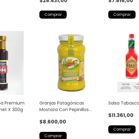
$28.431,00
$7.816,00
oa Premium
Granjas Patagónicas
Salsa Tabasco
et X 300g
Mostaza Con Pepinillos
$11.361,00
Agridulces 170g
$8.600,00