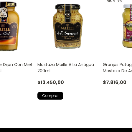
SIN STOCK
e Dijon Con Miel
Mostaza Maille A La Antigua
Granjas Patag
l
200ml
Mostaza De A
$13.450,00
$7.816,00